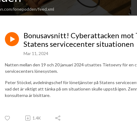
an.com/lonepodden/feed.xml
Bonusavsnitt! Cyberattacken mot 
Statens servicecenter situationen
Mar 11, 2024
Natten mellan den 19 och 20 januari 2024 utsattes Tietoevry för en c
servicecenters lönesystem.
Peter Stöckel, avdelningschef för lönetjänster på Statens servicecent
vad det är viktigt att tänka på om situationen skulle uppstå igen. Zenn
konsulterna är bisittare.
1.4K