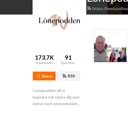
https://feed.podbe
173.7K
91
Downloads
Episodes
Share
RSS
I Lönepodden vill vi 
inspirera och stärka dig som 
verkar inom yrkesområdet 
lön.